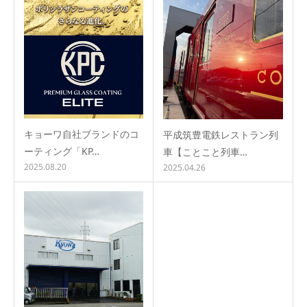
キョーワ自社ブランドのコ
平成筑豊電鉄レストラン列
ーティング「KP…
車【ことこと列車…
2025.08.20
2025.04.26