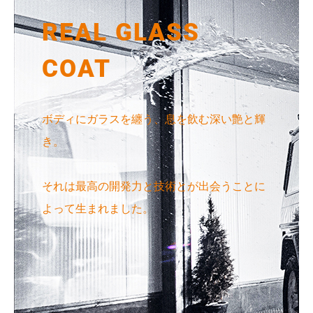
REAL GLASS
COAT
ボディにガラスを纏う、息を飲む深い艶と輝
き。
それは最高の開発力と技術とが出会うことに
よって生まれました。