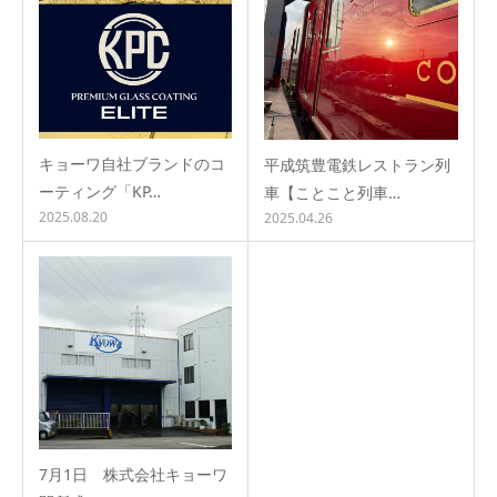
キョーワ自社ブランドのコ
平成筑豊電鉄レストラン列
ーティング「KP…
車【ことこと列車…
2025.08.20
2025.04.26
7月1日 株式会社キョーワ