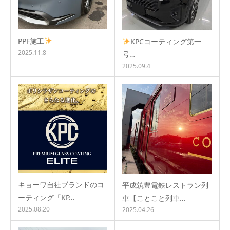
PPF施工
KPCコーティング第一
2025.11.8
号…
2025.09.4
キョーワ自社ブランドのコ
平成筑豊電鉄レストラン列
ーティング「KP…
車【ことこと列車…
2025.08.20
2025.04.26