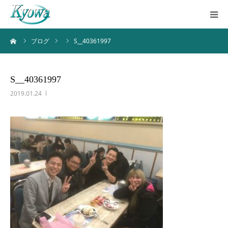
ーム
ブログ
S__40361997
ホーム
サービス内容
S__40361997
2019.01.24
会社案内
ブログ
お問い合わせ
バーチャルツアー
Instagram