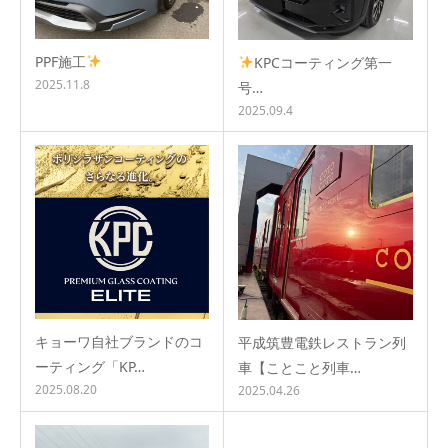
PPF施工
KPCコーティング第一
2025.11.8
号…
2025.09.4
キョーワ自社ブランドのコ
平成筑豊電鉄レストラン列
ーティング「KP…
車【ことこと列車…
2025.08.20
2025.04.26