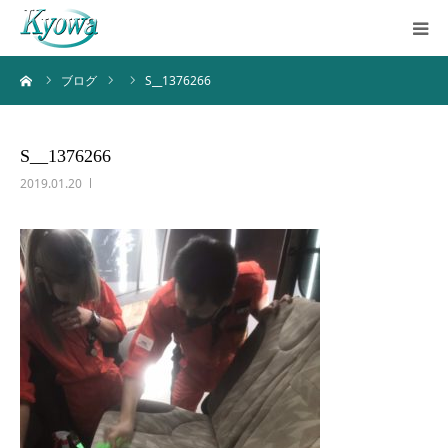
ーム
ブログ
S__1376266
ホーム
サービス内容
S__1376266
2019.01.20
会社案内
ブログ
お問い合わせ
バーチャルツアー
Instagram