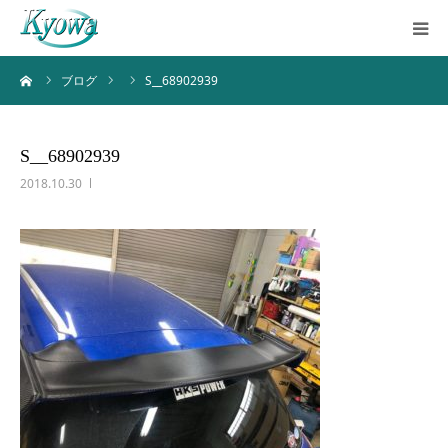
ーム
ブログ
S__68902939
ホーム
サービス内容
S__68902939
2018.10.30
会社案内
ブログ
お問い合わせ
バーチャルツアー
Instagram