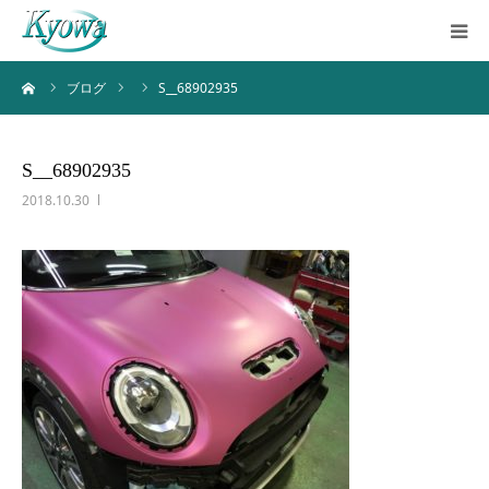
ーム
ブログ
S__68902935
ホーム
サービス内容
S__68902935
2018.10.30
会社案内
ブログ
お問い合わせ
バーチャルツアー
Instagram