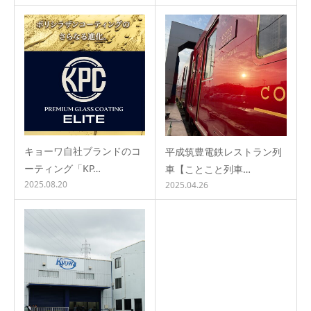
キョーワ自社ブランドのコ
平成筑豊電鉄レストラン列
ーティング「KP…
車【ことこと列車…
2025.08.20
2025.04.26