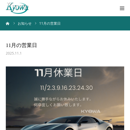
ーム
お知らせ
11月の営業日
ホーム
サービス内容
11月の営業日
2025.11.1
会社案内
ブログ
お問い合わせ
バーチャルツアー
Instagram