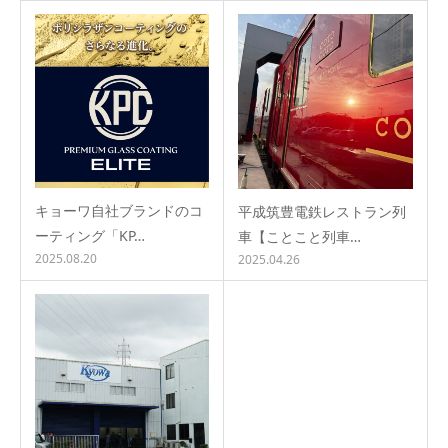
キョーワ自社ブランドのコ
平成筑豊電鉄レストラン列
ーティング「KP…
車【ことこと列車…
2025.08.20
2025.04.26