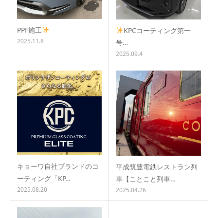
PPF施工
KPCコーティング第一
2025.11.8
号…
2025.09.4
キョーワ自社ブランドのコ
平成筑豊電鉄レストラン列
ーティング「KP…
車【ことこと列車…
2025.08.20
2025.04.26