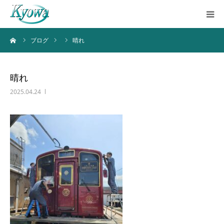
ーム
ブログ
晴れ
ホーム
サービス内容
晴れ
2025.04.24
会社案内
ブログ
お問い合わせ
バーチャルツアー
Instagram